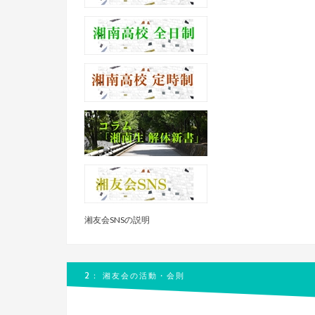
湘友会SNSの説明
2： 湘友会の活動・会則