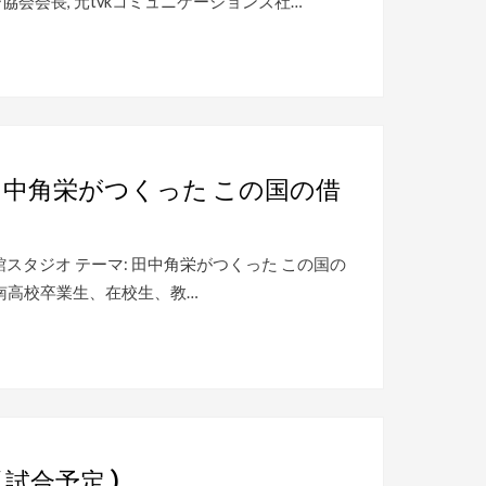
ー協会会長, 元tvkコミュニケーションズ社…
田中角栄がつくった この国の借
校 歴史館スタジオ テーマ: 田中角栄がつくった この国の
: 湘南高校卒業生、在校生、教…
 試合予定 )