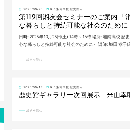
投
2025/08/23
0.☆湘南高校 歴史館☆
稿
第119回湘友会セミナーのご案内 「
日:
な暮らしと持続可能な社会のために
日時: 2025年10月25日(土) 14時～16時 場所: 湘南
心な暮らしと持続可能な社会のために～ 講師: 城田 孝子氏 (全
続きを読む
投
2025/08/19
0.☆湘南高校 歴史館☆
稿
歴史館ギャラリー次回展示 米山幸
日:
続きを読む