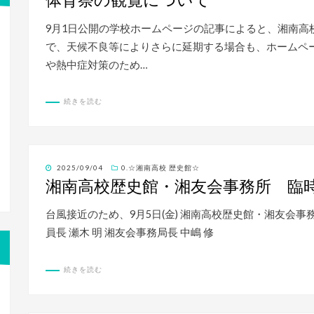
体育祭の観覧について
日:
9月1日公開の学校ホームページの記事によると、湘南高校体育
で、天候不良等によりさらに延期する場合も、ホームペ
や熱中症対策のため…
続きを読む
投
2025/09/04
0.☆湘南高校 歴史館☆
稿
湘南高校歴史館・湘友会事務所 臨
日:
台風接近のため、9月5日(金) 湘南高校歴史館・湘友会事
員長 瀬木 明 湘友会事務局長 中嶋 修
続きを読む