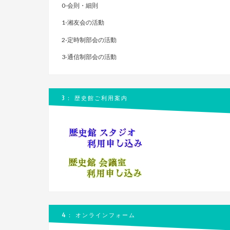
0-会則・細則
1-湘友会の活動
2-定時制部会の活動
3-通信制部会の活動
3： 歴史館ご利用案内
4： オンラインフォーム