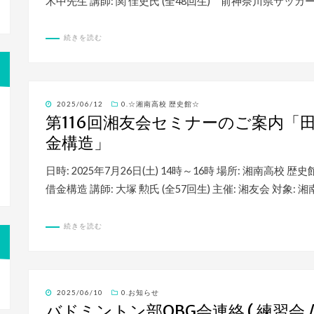
木中先生 講師: 関 佳史氏 (全48回生) 前神奈川県サッカ
続きを読む
投
2025/06/12
0.☆湘南高校 歴史館☆
稿
第116回湘友会セミナーのご案内「
日:
金構造」
日時: 2025年7月26日(土) 14時～16時 場所: 湘南高
借金構造 講師: 大塚 勲氏 (全57回生) 主催: 湘友会 対象
続きを読む
投
2025/06/10
0.お知らせ
稿
バドミントン部OBG会連絡 ( 練習会 /