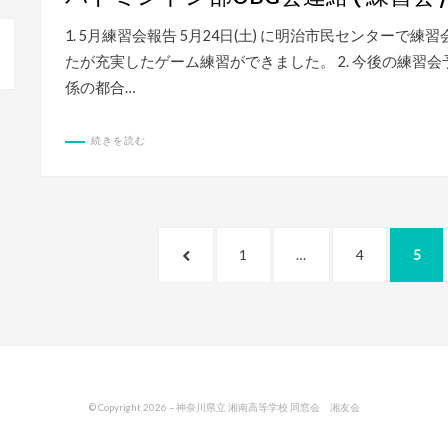
日:
1. 5月練習会報告 5月24日(土) に明治市民センター
たが充実したゲーム練習ができました。 2. 今後の練習会
係の都合…
続きを読む
投
前
ペ
ペ
ペ
1
…
4
5
稿
の
ー
ー
ー
の
ペ
ジ
ジ
ジ
ペ
ー
ー
ジ
ジ
送
© Copyright 2026 –
神奈川県立 湘南高等学校 同窓会 湘友会
り