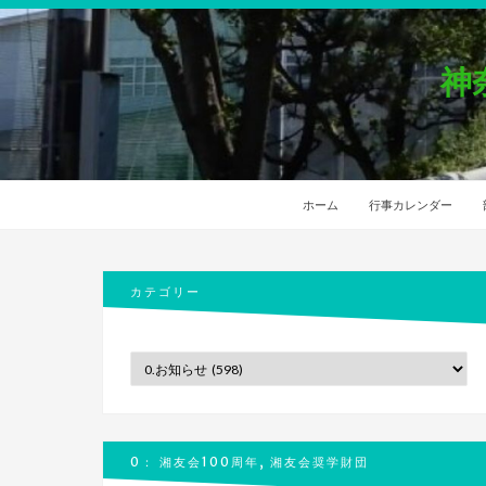
神
ホーム
行事カレンダー
カテゴリー
カ
テ
ゴ
リ
ー
0： 湘友会100周年, 湘友会奨学財団