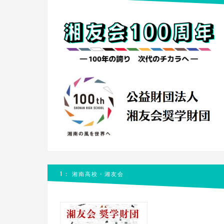
1： 湘南高校・湘友会