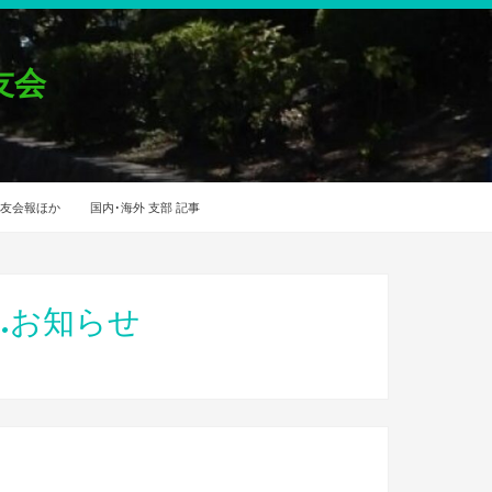
友会
友会報ほか
国内･海外 支部 記事
0.お知らせ