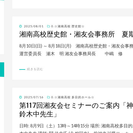
投
2025/08/01
0.☆湘南高校 歴史館☆
稿
湘南高校歴史館・湘友会事務所 夏
日:
8月10日(日) ～ 8月18日(月) 湘南高校歴史館・湘
運営委員長 瀬木 明 湘友会事務局長 中嶋 修
続きを読む
投
2025/07/16
0.☆湘南高校 多目的ホール☆
稿
第117回湘友会セミナーのご案内「
日:
鈴木中先生」
日時: 8月9日（土）13時～14時15分 場所: 湘南高校