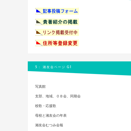
5： 湘友会ページ G1
写真館
支部、地域、ＯＢ会、同期会
校歌・応援歌
母校と湘友会の年表
湘友会むつみ会報