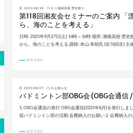
投
2025/08/18
0.☆湘南高校 歴史館☆
稿
第118回湘友会セミナーのご案内 
日:
ら、海のことを考える」
日時: 2025年9月27日(土) 14時～16時 場所: 湘南高
から、海のことを考える 講師: 米山 幸助氏 (全76回生) 主
続きを読む
投
2025/08/07
0.お知らせ
稿
バドミントン部OBG会 (OBG会通信 / 
日:
1. OBG会通信の発行 OBG会通信(2025年8月)を発行しま
役バドミントン部の活動 会費納入のお願い 2. 会費納入
続きを読む