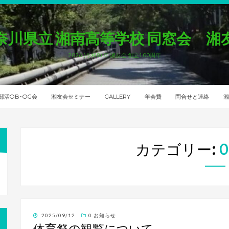
奈川県立 湘南高等学校 同窓会 湘
2026 (令和8) 年 湘友会 創立100周年
部活OB･OG会
湘友会セミナー
GALLERY
年会費
問合せと連絡
湘
カテゴリー:
投
2025/09/12
0.お知らせ
稿