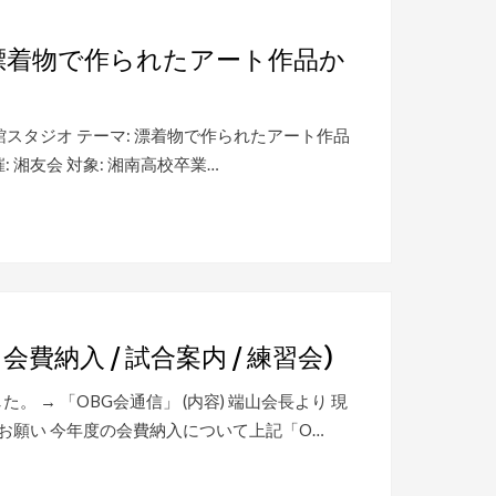
「漂着物で作られたアート作品か
校 歴史館スタジオ テーマ: 漂着物で作られたアート作品
催: 湘友会 対象: 湘南高校卒業…
会費納入 / 試合案内 / 練習会)
した。 → 「OBG会通信」 (内容) 端山会長より 現
のお願い 今年度の会費納入について上記「O…