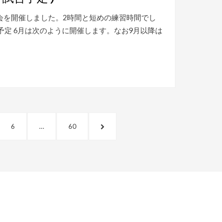
で練習会を開催しました。2時間と短めの練習時間でし
予定 6月は次のように開催します。なお9月以降は
ペ
ペ
次
6
…
60
ー
ー
の
ジ
ジ
ペ
ー
ジ