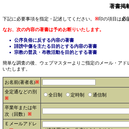
著書掲
下記に必要事項を指定・記述してください。
※
印の項目は
必
なお、次の内容の著書は予めお断りいたします。
公序良俗に反する内容の著書
誹謗中傷を主たる目的とする内容の著書
宗教の普及・布教活動を目的とする著書
簡単な調査の後、ウェブマスターよりご指定のメール・アド
いたします。
お名前(著者名)
※
全定通などの別
全日制
定時制
通信制
※
卒業年または年
次（回数）
※
Ｅメールアドレ