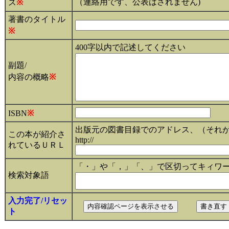
（連絡用です、公表はされません)
ス
※
著書のタイトル
※
400字以内で記述してください
副題/
内容の概略
※
ISBN
※
出版元の図書目録でのアドレス、（それ
この本が紹介さ
http://
れているＵＲＬ
「・」や「，」「、」で区切ってキィワ
検索対象語
入力完了/リセッ
ト