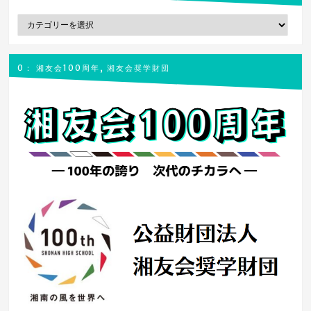
ョ
カ
ン
テ
ゴ
リ
0： 湘友会100周年, 湘友会奨学財団
ー