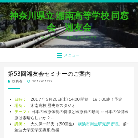
神奈川県立 湘南高等学校 同窓
会 湘友会
2026 (令和8) 年 湘友会 創立100周年
メニュー
第53回湘友会セミナーのご案内
投
投稿者:
2017/01/22
稿
日:
日時：
201７年5月20日(土) 14:00 開始 16：00終了予定
場所：
湘南高校 歴史館スタジオ
テーマ：
日本の医療体制の特徴と医療費の動向 ～日本の保健医
療は素晴らしいか？～
講師：
大久保一郎氏（
(50回生)
横浜市衛生研究所 所長
、前･
筑波大学医学医療系 教授