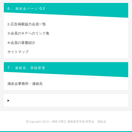
6： 湘友会ページ G2
2-広告掲載協力会員一覧
3-会員のＨＰへのリンク集
4-会員の著書紹介
サイトマップ
7： 連絡先、登録変更
湘友会事務所・連絡先
© Copyright 2026 –
神奈川県立 湘南高等学校 同窓会 湘友会
Bandana Theme by
DesignOrbital
⋅
Powered by
WordPress