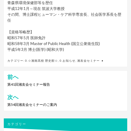
青森県環境保健部等を歴任
平成12年1月～現在 筑波大学教授
その間、博士課程ヒューマン・ケア科学専攻長、社会医学系長を歴
任
.
【資格等略歴】
昭和57年5月 医師免許
昭和58年3月 Master of Public Health (国立公衆衛生院)
平成5年3月 博士(医学) (昭和大学)
カテゴリー:
0.☆湘南高校 歴史館☆
,
0.お知らせ
,
湘友会セミナー
前へ
投
稿
第41回湘友会セミナー報告
ナ
次へ
ビ
第54回湘友会セミナーのご案内
ゲ
ー
シ
カテゴリー