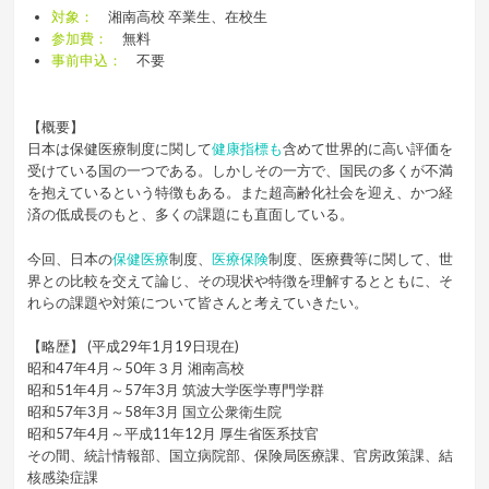
対象：
湘南高校 卒業生、在校生
参加費：
無料
事前申込：
不要
.
【概要】
日本は保健医療制度に関して
健康指標も
含めて世界的に高い評価を
受けている国の一つである。しかしその一方で、国民の多くが不満
を抱えているという特徴もある。また超高齢化社会を迎え、かつ経
済の低成長のもと、多くの課題にも直面している。
今回、日本の
保健医療
制度、
医療保険
制度、医療費等に関して、世
界との比較を交えて論じ、その現状や特徴を理解するとともに、そ
れらの課題や対策について皆さんと考えていきたい。
.
【略歴】
(平成29年1月19日現在)
昭和47年4月～50年３月 湘南高校
昭和51年4月～57年3月 筑波大学医学専門学群
昭和57年3月～58年3月 国立公衆衛生院
昭和57年4月～平成11年12月 厚生省医系技官
その間、統計情報部、国立病院部、保険局医療課、官房政策課、結
核感染症課