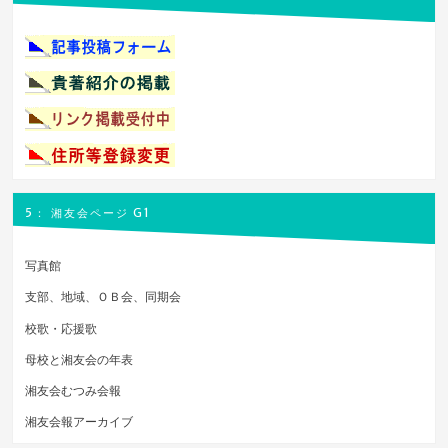
5： 湘友会ページ G1
写真館
支部、地域、ＯＢ会、同期会
校歌・応援歌
母校と湘友会の年表
湘友会むつみ会報
湘友会報アーカイブ