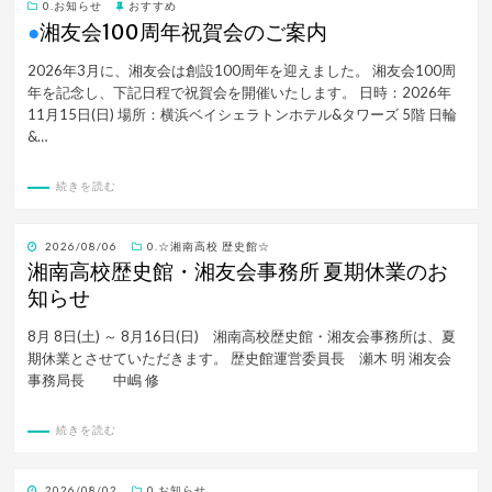
0.お知らせ
おすすめ
●
湘友会100周年祝賀会のご案内
2026年3月に、湘友会は創設100周年を迎えました。 湘友会100周
年を記念し、下記日程で祝賀会を開催いたします。 日時：2026年
11月15日(日) 場所：横浜ベイシェラトンホテル&タワーズ 5階 日輪
&…
続きを読む
投
2026/08/06
0.☆湘南高校 歴史館☆
稿
湘南高校歴史館・湘友会事務所 夏期休業のお
日:
知らせ
8月 8日(土) ～ 8月16日(日) 湘南高校歴史館・湘友会事務所は、夏
期休業とさせていただきます。 歴史館運営委員長 瀬木 明 湘友会
事務局長 中嶋 修
続きを読む
投
2026/08/02
0.お知らせ