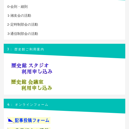
0-会則・細則
1-湘友会の活動
2-定時制部会の活動
3-通信制部会の活動
3： 歴史館ご利用案内
4： オンラインフォーム