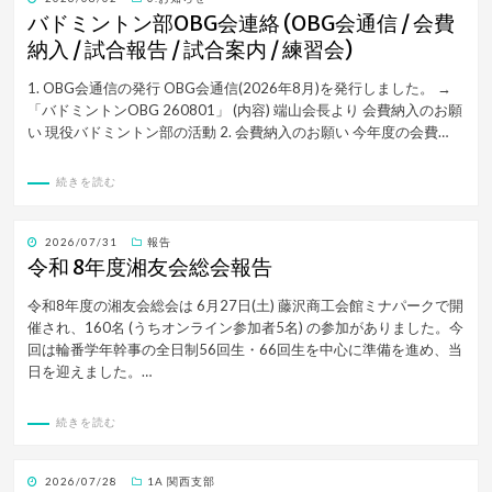
稿
バドミントン部OBG会連絡 (OBG会通信 / 会費
日:
納入 / 試合報告 / 試合案内 / 練習会)
1. OBG会通信の発行 OBG会通信(2026年8月)を発行しました。 →
「バドミントンOBG 260801」 (内容) 端山会長より 会費納入のお願
い 現役バドミントン部の活動 2. 会費納入のお願い 今年度の会費…
続きを読む
投
2026/07/31
報告
稿
令和 8年度湘友会総会報告
日:
令和8年度の湘友会総会は 6月27日(土) 藤沢商工会館ミナパークで開
催され、160名 (うちオンライン参加者5名) の参加がありました。今
回は輪番学年幹事の全日制56回生・66回生を中心に準備を進め、当
日を迎えました。…
続きを読む
投
2026/07/28
1A 関西支部