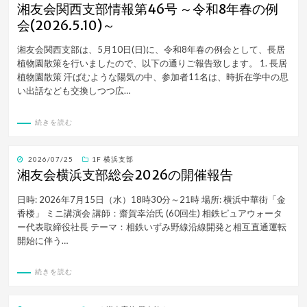
稿
湘友会関西支部情報第46号 ～令和8年春の例
日:
会(2026.5.10)～
湘友会関西支部は、5月10日(日)に、令和8年春の例会として、長居
植物園散策を行いましたので、以下の通りご報告致します。 1. 長居
植物園散策 汗ばむような陽気の中、参加者11名は、時折在学中の思
い出話なども交換しつつ広…
続きを読む
投
2026/07/25
1F 横浜支部
稿
湘友会横浜支部総会2026の開催報告
日:
日時: 2026年7月15日（水）18時30分～21時 場所: 横浜中華街「金
香楼」 ミニ講演会 講師：齋賀幸治氏 (60回生) 相鉄ピュアウォータ
ー代表取締役社長 テーマ：相鉄いずみ野線沿線開発と相互直通運転
開始に伴う…
続きを読む