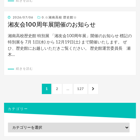
続きを読む
投
2026/07/06
0.☆湘南高校 歴史館☆
稿
湘友会100周年展開催のお知らせ
日:
湘南高校歴史館 特別展 「湘友会100周年展」開催のお知らせ 標記の
特別展を 7月 1日(水) から 12月19日(土) まで開催いたします。 ぜ
ひ、歴史館にお越しいただきご覧ください。 歴史館運営委員長 瀬
木…
続きを読む
投
ペ
ペ
ペ
次
1
2
…
127
稿
ー
ー
ー
の
ジ
ジ
ジ
ペ
の
ー
カテゴリー
ペ
ジ
ー
カ
ジ
テ
送
ゴ