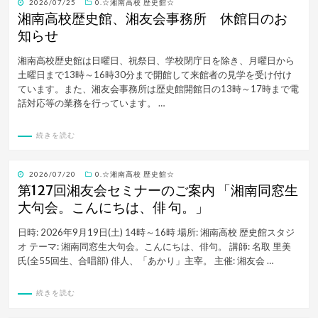
投
2026/07/25
0.☆湘南高校 歴史館☆
稿
湘南高校歴史館、湘友会事務所 休館日のお
日:
知らせ
湘南高校歴史館は日曜日、祝祭日、学校閉庁日を除き、月曜日から
土曜日まで13時～16時30分まで開館して来館者の見学を受け付け
ています。また、湘友会事務所は歴史館開館日の13時～17時まで電
話対応等の業務を行っています。 …
続きを読む
投
2026/07/20
0.☆湘南高校 歴史館☆
稿
第127回湘友会セミナーのご案内 「湘南同窓生
日:
大句会。こんにちは、俳 句。」
日時: 2026年9月19日(土) 14時～16時 場所: 湘南高校 歴史館スタジ
オ テーマ: 湘南同窓生大句会。こんにちは、俳句。 講師: 名取 里美
氏(全55回生、合唱部) 俳人、「あかり」主宰。 主催: 湘友会 …
続きを読む