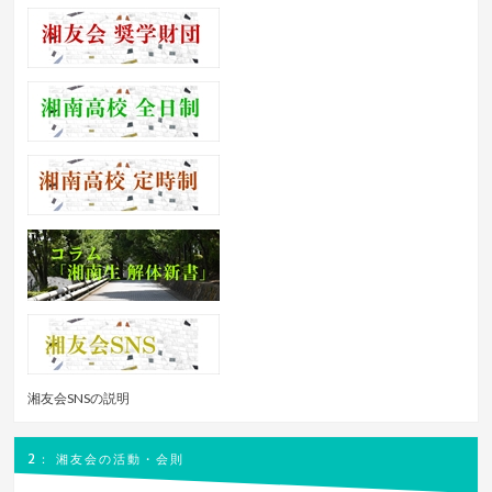
湘友会SNSの説明
2： 湘友会の活動・会則