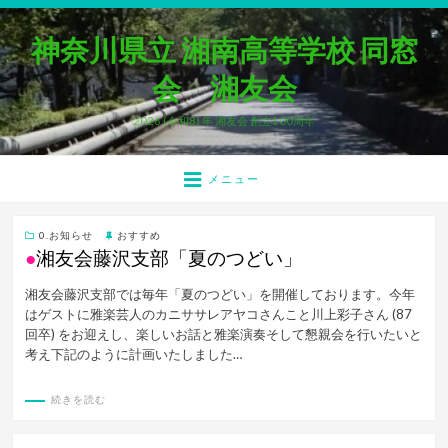
神奈川県立 湘南高等学校 同窓
会 湘友会
2026 (令和8) 年 湘友会 創立100周年
メニュー
0.お知らせ
おすすめ
●
湘友会藤沢支部「夏のつどい」
湘友会藤沢支部では毎年「夏のつどい」を開催しております。今年
はゲストに雅楽芸人のカニササレアヤコさんこと川上彩子さん (87
回卒) をお迎えし、楽しいお話と雅楽演奏そして懇親会を行いたいと
考え下記のように計画いたしました…
続きを読む