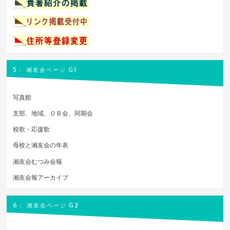
5： 湘友会ページ G1
写真館
支部、地域、ＯＢ会、同期会
校歌・応援歌
母校と湘友会の年表
湘友会むつみ会報
湘友会報アーカイブ
6： 湘友会ページ G2