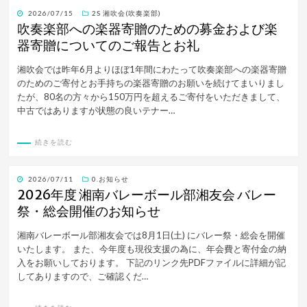
投
2026/07/15
2S 湘吹会(吹奏楽部)
稿
吹奏楽部への楽器寄贈のための募金および楽
日:
器寄贈についてのご報告とお礼
湘吹会では昨年6月よりほぼ1年間にわたって吹奏楽部への楽器寄贈
のためのご寄付とお手持ちの楽器寄贈のお願いを続けてまいりまし
たが、80名の方々から150万円を超えるご寄付をいただきまして、
中古ではありますが状態の良いテナー…
続きを読む
投
2026/07/11
0.お知らせ
稿
2026年度 湘南バレーボール部湘友会 バレー
日:
祭・総会開催のお知らせ
湘南バレーボール部湘友会では8月1日(土) にバレー祭・総会を開催
いたします。 また、今年度も現役支援の為に、年会費と寄付金の納
入をお願いしております。 下記のリンク先PDFファイルに詳細が記
してありますので、ご確認くだ…