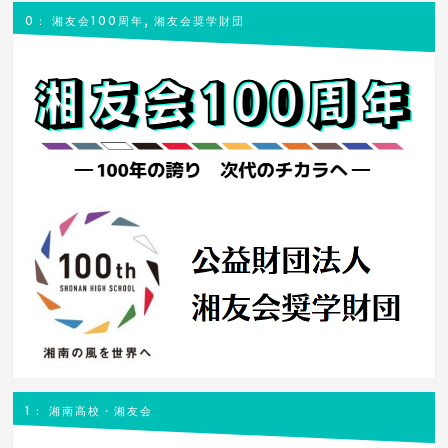
リ
り
0： 湘友会100周年, 湘友会奨学財団
ー
1： 湘南高校・湘友会