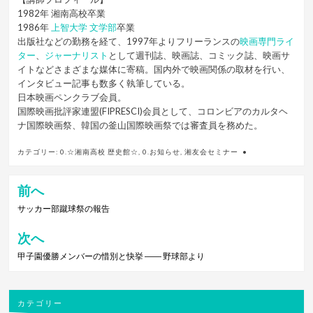
1982年 湘南高校卒業
1986年
上智大学 文学部
卒業
出版社などの勤務を経て、1997年よりフリーランスの
映画専門ライ
ター
、
ジャーナリスト
として週刊誌、映画誌、コミック誌、映画サ
イトなどさまざまな媒体に寄稿。国内外で映画関係の取材を行い、
インタビュー記事も数多く執筆している。
日本映画ペンクラブ会員。
国際映画批評家連盟(FIPRESCI)会員として、コロンビアのカルタヘ
ナ国際映画祭、韓国の釜山国際映画祭では審査員を務めた。
カテゴリー:
0.☆湘南高校 歴史館☆
,
0.お知らせ
,
湘友会セミナー
前へ
投
稿
サッカー部蹴球祭の報告
ナ
次へ
ビ
甲子園優勝メンバーの惜別と快挙 ―― 野球部より
ゲ
ー
シ
カテゴリー