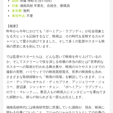
講師:
斉藤 博昭
氏 (全57回生)
対象:
湘南高校 卒業生、在校生、教職員
参加費:
無料
事前申込:
不要
【概要】
昨年から今年にかけても『ボヘミアン・ラプソディ』が社会現象と
なる大ヒットを記録するなど、映画は、その時代を反映するカルチ
ャーとして愛され続けてきました。そして多くの監督やスターも映
画の歴史に名を刻んでいます。
では監督やスターたちは、どんな思いで映画を作り上げているの
か。そしてスクリーンで役を演じる俳優の本当の顔とは? 世界的な
大スターへの取材が行われる舞台裏や、映画のロケやスタジオでの
撮影の実態、ハリウッドでの映画賞授賞式、世界の映画祭も含め、
さまざまな取材経験から「映画の現場」を解説していきます。ジョ
ニー・デップやレオナルド・ディカプリオ、アンジェリーナ・ジョ
リー、渡辺謙、ジャッキー・チェン、『ボヘミアン・ラプソディ』
のラミ・マレック……。数百人もの映画人にインタビューを重ねてき
た経験から、彼らの知られざる一面もお伝えします。
湘南高校時代には映画研究部に所属していた講師が、現在、映画に
関わる仕事についたこと。フリーのジャーナリストとしての仕事の