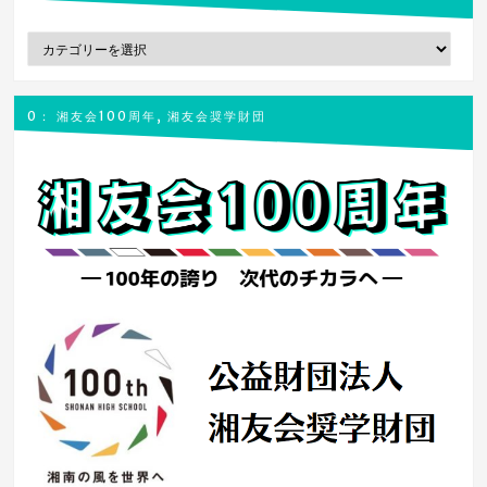
ョ
カ
ン
テ
ゴ
リ
0： 湘友会100周年, 湘友会奨学財団
ー