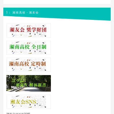
1： 湘南高校・湘友会