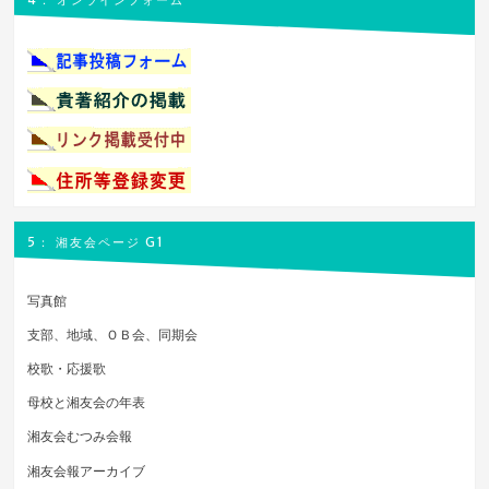
4： オンラインフォーム
5： 湘友会ページ G1
写真館
支部、地域、ＯＢ会、同期会
校歌・応援歌
母校と湘友会の年表
湘友会むつみ会報
湘友会報アーカイブ