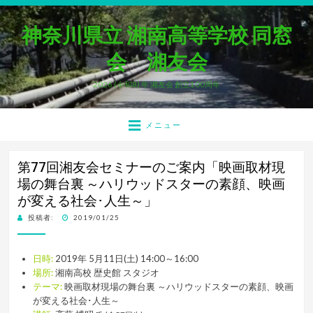
神奈川県立 湘南高等学校 同窓
会 湘友会
2026 (令和8) 年 湘友会 創立100周年
メニュー
第77回湘友会セミナーのご案内「映画取材現
場の舞台裏 ～ハリウッドスターの素顔、映画
が変える社会･人生～」
投
投稿者:
2019/01/25
稿
日:
日時:
2019年 5月11日(土) 14:00～16:00
場所:
湘南高校 歴史館 スタジオ
テーマ:
映画取材現場の舞台裏 ～ハリウッドスターの素顔、映画
が変える社会･人生～