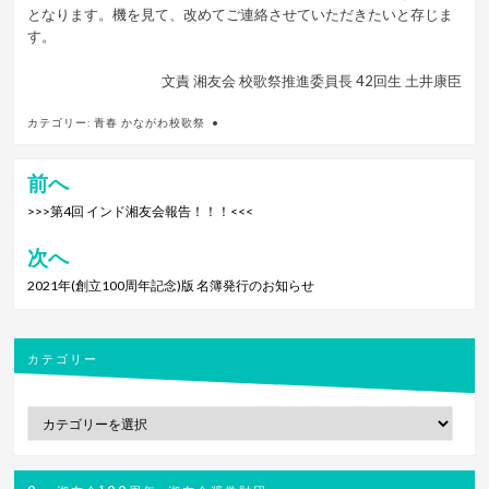
となります。機を見て、改めてご連絡させていただきたいと存じま
す。
文責 湘友会 校歌祭推進委員長 42回生 土井康臣
カテゴリー:
青春 かながわ校歌祭
前へ
投
稿
>>>第4回 インド湘友会報告！！！<<<
ナ
次へ
ビ
2021年(創立100周年記念)版 名簿発行のお知らせ
ゲ
ー
シ
カテゴリー
ョ
カ
ン
テ
ゴ
リ