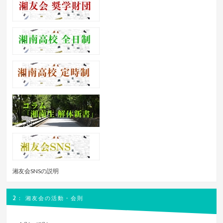
湘友会SNSの説明
2： 湘友会の活動・会則