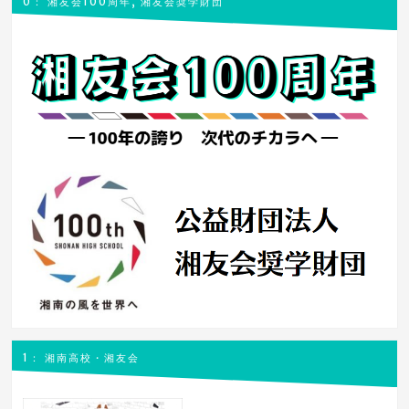
0： 湘友会100周年, 湘友会奨学財団
ー
1： 湘南高校・湘友会