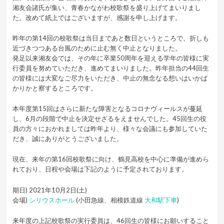
湘友会諸氏が集い、青春かながわ校歌祭を盛り上げてまいりまし
た。改めて紙上ではございますが、感謝を申し上げます。
昨年の第14回の校歌祭は当日まであと数日というところで、折しも
近づきつつある台風のために止む無く中止となりました。
発足以来湘友会では、その年に卒業50周年を迎える学年の皆様に実
行委員を努めていただき、進めてまいりました。昨年担当の44回生
の皆様には大変なご尽力をいただき、中止の無念なる想いはいかば
かりかと察するところです。
本年度第15回はさらに新たな障害となるコロナヴィールスが蔓延
し、6月の段階で中止を決定せざるをえませんでした。45回生の役
員の方々におかれましては昨年より、様々な会議にも参加していた
だき、誠にありがとうございました。
現在、来年の第16回校歌祭に向け、鶴見高校を中心に準備が進めら
れており、日程や会場は下記のように予定されております。
期日) 2021年10月2日(土)
会場)
シリウスホール
(小田急線、相模鉄道線
大和駅下車
)
来年度の上記校歌祭の実行委員は、46回生の皆様にお願いすること