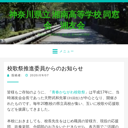
神奈川県立 湘南高等学校 同窓
会 湘友会
2026 (令和8) 年 湘友会 創立100周年
メニュー
校歌祭推進委員からのお知らせ
投
投稿者:
2020/09/07
稿
日:
皆様もご存知のように、「
青春かながわ校歌祭
」は平成17年に、当
時湘友会会長であった天野武和先輩
が中心となり、開催さ
(31回生)
れたものです。毎年20数校の県立高校が集い、互いに校歌や応援歌
などを披露してきました。
本校におきましても、校長先生をはじめ職員の皆様方、現役の応援
団、吹奏楽部、合唱部のお力をいただきながら、各方面でご活躍の