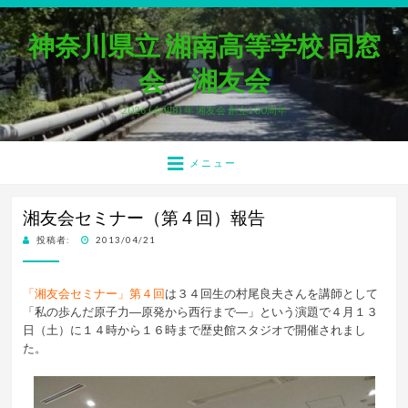
神奈川県立 湘南高等学校 同窓
会 湘友会
2026 (令和8) 年 湘友会 創立100周年
メニュー
湘友会セミナー（第４回）報告
投
投稿者:
2013/04/21
稿
日:
「湘友会セミナー」第４回
は３４回生の村尾良夫さんを講師として
「私の歩んだ原子力―原発から西行まで―」という演題で４月１３
日（土）に１４時から１６時まで歴史館スタジオで開催されまし
た。