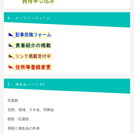
4： オンラインフォーム
5： 湘友会ページ G1
写真館
支部、地域、ＯＢ会、同期会
校歌・応援歌
母校と湘友会の年表