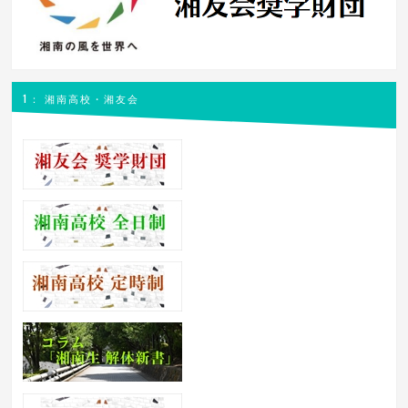
1： 湘南高校・湘友会