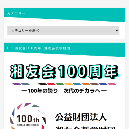
ー
シ
カテゴリー
ョ
カ
ン
テ
ゴ
リ
0： 湘友会100周年, 湘友会奨学財団
ー