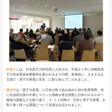
村尾さん
は、日本原子力研究所に入所され、平成２１年に内閣府原
子力安全委員会事務局を退かれるまでの間、多角的に、さまざまな
立場で「原子力発電と安全」に取り組んでこられました。
講演
では「原子力発電」に日本が取り組み始めた頃の世界情勢、特
に石油産出国の中東とマラッカ海峡を巡る情勢と日本のエネルギー
確保の課題などを振り返り、３･１１以降の「日本と原子力発電」を
取り巻く様々な課題について見識をお話されました。