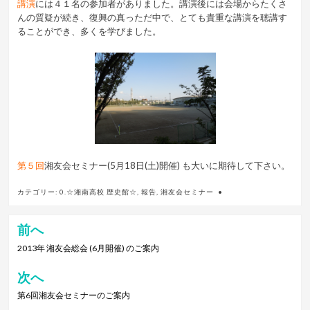
講演
には４１名の参加者がありました。講演後には会場からたくさ
んの質疑が続き、復興の真っただ中で、とても貴重な講演を聴講す
ることができ、多くを学びました。
第５回
湘友会セミナー
(5月18日(土)開催)
も大いに期待して下さい。
カテゴリー:
0.☆湘南高校 歴史館☆
,
報告
,
湘友会セミナー
前へ
投
稿
2013年 湘友会総会 (6月開催) のご案内
ナ
次へ
ビ
第6回湘友会セミナーのご案内
ゲ