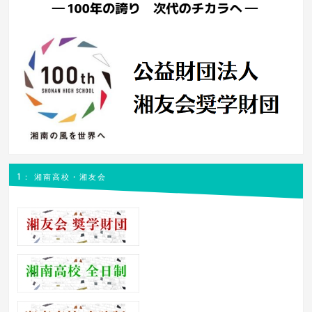
1： 湘南高校・湘友会