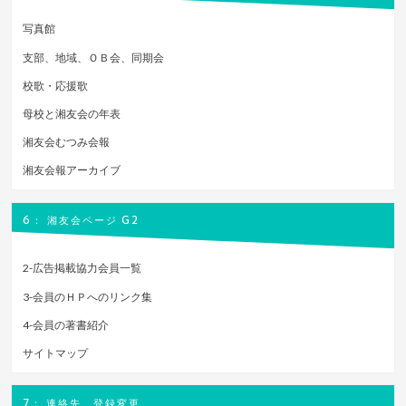
写真館
支部、地域、ＯＢ会、同期会
校歌・応援歌
母校と湘友会の年表
湘友会むつみ会報
湘友会報アーカイブ
6： 湘友会ページ G2
2-広告掲載協力会員一覧
3-会員のＨＰへのリンク集
4-会員の著書紹介
サイトマップ
7： 連絡先、登録変更