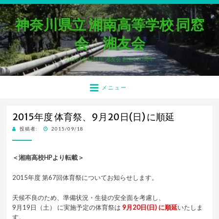
神奈川県立 湘南高等学校 同窓
会 湘友会
2026 (令和8) 年 湘友会 創立100周年
メニュー
2015年度 体育祭、9月20日(日) に順延
投
投稿者:
2015/09/18
稿
日:
＜湘南高校HPより転載＞
2015年度 第67回体育祭についてお知らせします。
天候不良のため、準備状況・生徒の安全面を考慮し、
9月19日（土） に実施予定の体育祭は
9月20日(日) に順延
いたしま
す。