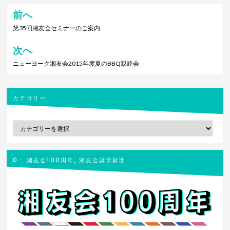
前へ
投
稿
第35回湘友会セミナーのご案内
ナ
次へ
ビ
ニューヨーク湘友会2015年度夏のBBQ親睦会
ゲ
ー
シ
カテゴリー
ョ
カ
ン
テ
ゴ
リ
0： 湘友会100周年, 湘友会奨学財団
ー